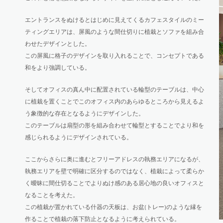
エントランスをぬけるとはじめに見えてくるカフェスタイルのミー
ティングエリアは、屏風のような間仕切りに植栽とソファを組み合
わせたデザインとした。
この屏風に格子のデザインを取り入れることで、コンセプトである
和をより強調している。
そしてオフィスの真ん中に配置されている輪型のテーブルは、中心
に植栽を置くことでこのオフィス内のあらゆるところから見えるよ
う象徴的な存在となるようにデザインした。
このテーブルは扇型の形を組み合わせて輪型とすることでより和を
感じられるようにデザインされている。
ここからさらに奥に進むとフリーアドレスの執務エリアになるが、
執務エリアを壁で明確に区分するのではなく、植栽によって柔らか
く曖昧に間仕切ることでよりぬけ感のある居心地の良いオフィスと
なることを考えた。
この植栽が置かれている什器の天板は、お盆(トレー)のような縁を
作ることで植栽の落下防止となるように考えられている。