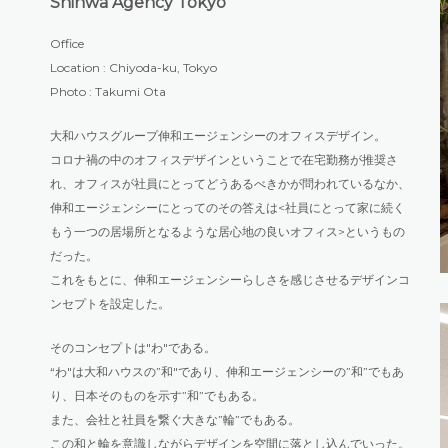
Shinwa Agency Tokyo
Office
Location : Chiyoda-ku, Tokyo
Photo : Takumi Ota
大和ハウスグループ伸和エージェンシーのオフィスデザイン。
コロナ禍の中のオフィスデザインということで在宅勤務が推奨さ
れ、オフィスが社員にとってどうあるべきかが問われているなか、
伸和エージェンシーにとってのその答えは<社員にとって家に続く
もう一つの居場所となるような居心地の良いオフィス>というもの
だった。
これをもとに、伸和エージェンシーらしさを感じさせるデザインコ
ンセプトを設定した。
そのコンセプトは"わ"である。
“わ"は大和ハウスの”和"であり、伸和エージェンシーの”和”でもあ
り、日本そのものを示す”和”でもある。
また、会社と社員を繋ぐ大きな”輪”でもある。
この和と輪を意識しながらデザインを空間に落とし込んでいった。